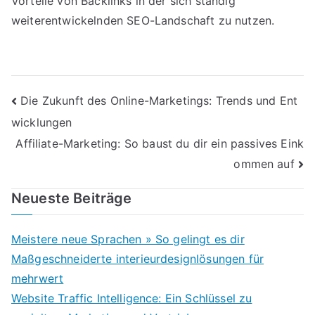
Vorteile von Backlinks in der sich ständig
weiterentwickelnden SEO-Landschaft zu nutzen.
Beitragsnavigation
Die Zukunft des Online-Marketings: Trends und Ent
wicklungen
Affiliate-Marketing: So baust du dir ein passives Eink
ommen auf
Neueste Beiträge
Meistere neue Sprachen » So gelingt es dir
Maßgeschneiderte interieurdesignlösungen für
mehrwert
Website Traffic Intelligence: Ein Schlüssel zu